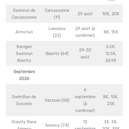
Swimrun de
Carcassonne
29 août
10K, 20K
Carcassonne
(11)
Lancieux
29 août (à
Armo’run
8K, 15K
(22)
confirmer)
Korrigeri
5.5K,
29-30
Swimrun
Biarritz (64)
12.5K,
août
Biarritz
26.9K
Septembre
2026
6
SwimRun de
septembre
8K, 15K,
Sarzeau (56)
Suscinio
(à
23K
confirmer)
Gravity Race
12
3K, 5K,
Annecy (74)
Annecy
septembre
20K, 35K