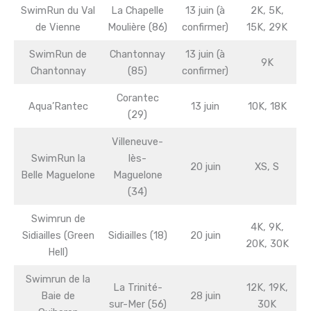
SwimRun du Val
La Chapelle
13 juin (à
2K, 5K,
de Vienne
Moulière (86)
confirmer)
15K, 29K
SwimRun de
Chantonnay
13 juin (à
9K
Chantonnay
(85)
confirmer)
Corantec
Aqua’Rantec
13 juin
10K, 18K
(29)
Villeneuve-
SwimRun la
lès-
20 juin
XS, S
Belle Maguelone
Maguelone
(34)
Swimrun de
4K, 9K,
Sidiailles (Green
Sidiailles (18)
20 juin
20K, 30K
Hell)
Swimrun de la
La Trinité-
12K, 19K,
Baie de
28 juin
sur-Mer (56)
30K