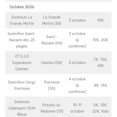
Octobre 2026
Swimrun La
La Grande
3 octobre
10K
Grande Motte
Motte (34)
SwimRun Saint-
3 octobre
Saint-
Nazaire des 20
(à
10K, 20K
Nazaire (44)
plages
confirmer)
ÖTILLÖ
7K, 13K,
Experience
Cannes (06)
3 octobre
41K
Cannes
4 octobre
SwimRun Cergy
Pontoise
(à
8K, 15K
Pontoise
(95)
confirmer)
Swimrun
Ensuès-la-
10-11
5K, 12K,
Calanques Côte
Redonne (13)
octobre
22K, Kids
Bleue