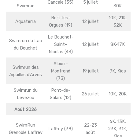
Cancale (35)
5 juillet
Swimrun
30K
Bort-les-
10K, 21K,
Aquaterra
12 juillet
Orgues (19)
32K
Le Bouchet-
Swimrun du Lac
Saint-
12 juillet
8K-17K
du Bouchet
Nicolas (43)
Albiez-
Swimrun des
Montrond
19 juillet
9K, Kids
Aiguilles d’Arves
(73)
Swimrun du
Pont-de-
26 juillet
10K, 20K
Lévézou
Salars (12)
Août 2026
6K, 13K,
SwimRun
22-23
Laffrey (38)
23K, 31K,
Grenoble Laffrey
août
Kids