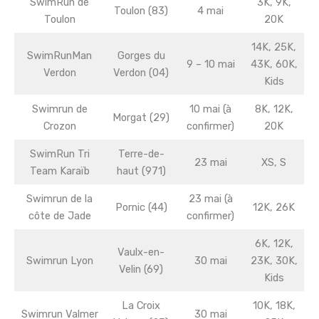
SwimRun de
3K, 9K,
Toulon (83)
4 mai
Toulon
20K
14K, 25K,
SwimRunMan
Gorges du
9 – 10 mai
43K, 60K,
Verdon
Verdon (04)
Kids
Swimrun de
10 mai (à
8K, 12K,
Morgat (29)
Crozon
confirmer)
20K
SwimRun Tri
Terre-de-
23 mai
XS, S
Team Karaïb
haut (971)
Swimrun de la
23 mai (à
Pornic (44)
12K, 26K
côte de Jade
confirmer)
6K, 12K,
Vaulx-en-
Swimrun Lyon
30 mai
23K, 30K,
Velin (69)
Kids
La Croix
10K, 18K,
Swimrun Valmer
30 mai