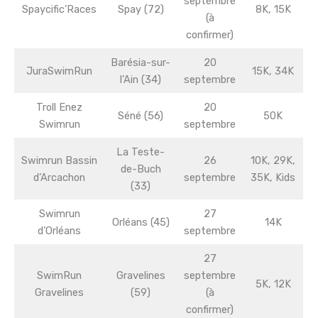
septembre
Spaycific’Races
Spay (72)
8K, 15K
(à
confirmer)
Barésia-sur-
20
JuraSwimRun
15K, 34K
l’Ain (34)
septembre
Troll Enez
20
Séné (56)
50K
Swimrun
septembre
La Teste-
Swimrun Bassin
26
10K, 29K,
de-Buch
d’Arcachon
septembre
35K, Kids
(33)
Swimrun
27
Orléans (45)
14K
d’Orléans
septembre
27
SwimRun
Gravelines
septembre
5K, 12K
Gravelines
(59)
(à
confirmer)