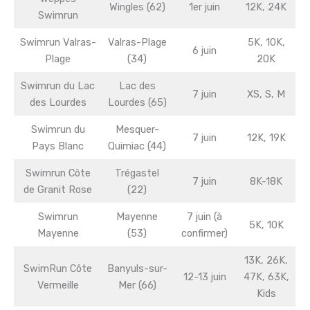
Wingles (62)
1er juin
12K, 24K
Swimrun
Swimrun Valras-
Valras-Plage
5K, 10K,
6 juin
Plage
(34)
20K
Swimrun du Lac
Lac des
7 juin
XS, S, M
des Lourdes
Lourdes (65)
Swimrun du
Mesquer-
7 juin
12K, 19K
Pays Blanc
Quimiac (44)
Swimrun Côte
Trégastel
7 juin
8K-18K
de Granit Rose
(22)
Swimrun
Mayenne
7 juin (à
5K, 10K
Mayenne
(53)
confirmer)
13K, 26K,
SwimRun Côte
Banyuls-sur-
12-13 juin
47K, 63K,
Vermeille
Mer (66)
Kids