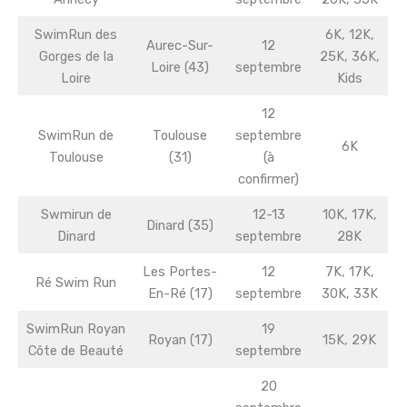
SwimRun des
6K, 12K,
Aurec-Sur-
12
Gorges de la
25K, 36K,
Loire (43)
septembre
Loire
Kids
12
SwimRun de
Toulouse
septembre
6K
Toulouse
(31)
(à
confirmer)
Swmirun de
12-13
10K, 17K,
Dinard (35)
Dinard
septembre
28K
Les Portes-
12
7K, 17K,
Ré Swim Run
En-Ré (17)
septembre
30K, 33K
SwimRun Royan
19
Royan (17)
15K, 29K
Côte de Beauté
septembre
20