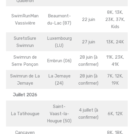
Quiberon
8K, 13K,
SwimRunMan
Beaumont-
22 juin
23K, 37K,
Vassivière
du-Lac (87)
Kids
SuretoSure
Luxembourg
27 juin
13K, 24K
Swimrun
(LU)
Swimrun de
28 juin (à
11K, 23K,
Embrun (06)
Serre Ponçon
confirmer)
41K
Swimrun de La
La Jemaye
28 juin (à
7K, 12K,
Jemaye
(24)
confirmer)
19K
Juillet 2026
Saint-
4 juillet (à
La Tatihougue
Vaast-la-
6K, 12K
confirmer)
Hougue (50)
Cancaven
8K, 18K,