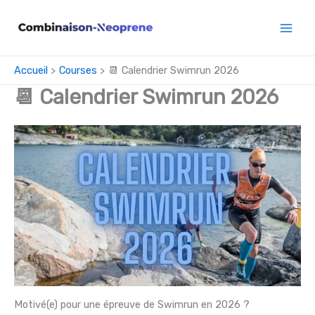
Aller
✨ SOLDES
: -50% chez I-run ✨
Voir>
au
contenu
Accueil
Courses
📆 Calendrier Swimrun 2026
📆 Calendrier Swimrun 2026
Motivé(e) pour une épreuve de Swimrun en 2026 ?