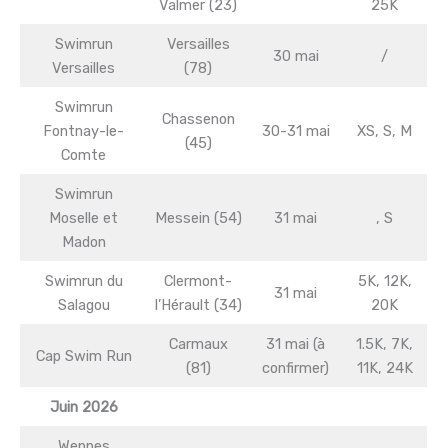
Valmer (23)
25K
Swimrun
Versailles
30 mai
/
Versailles
(78)
Swimrun
Chassenon
Fontnay-le-
30-31 mai
XS, S, M
(45)
Comte
Swimrun
Moselle et
Messein (54)
31 mai
, S
Madon
Swimrun du
Clermont-
5K, 12K,
31 mai
Salagou
l’Hérault (34)
20K
Carmaux
31 mai (à
1.5K, 7K,
Cap Swim Run
(81)
confirmer)
11K, 24K
Juin 2026
Weppes